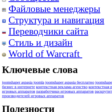
Файловые менеджеры
Структура и навигация
Переводчики сайта
Стиль и дизайн
World of Warcraft
Ключевые слова
joomshaper aspasia joomla
joomshaper aspasia бесплатно
joomshape
бизнес в интернете
контекстная реклама агенство
контекстная 
игровых аппаратов
разработчики игровых аппаратов
раскрутит
производителей игровых аппаратов
Полезности