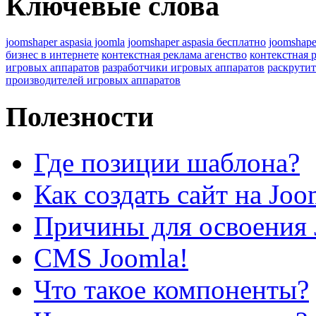
Ключевые слова
joomshaper aspasia joomla
joomshaper aspasia бесплатно
joomshape
бизнес в интернете
контекстная реклама агенство
контекстная 
игровых аппаратов
разработчики игровых аппаратов
раскрутит
производителей игровых аппаратов
Полезности
Где позиции шаблона?
Как создать сайт на Joo
Причины для освоения 
CMS Joomla!
Что такое компоненты?