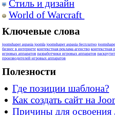
Стиль и дизайн
World of Warcraft
Ключевые слова
joomshaper aspasia joomla
joomshaper aspasia бесплатно
joomshape
бизнес в интернете
контекстная реклама агенство
контекстная 
игровых аппаратов
разработчики игровых аппаратов
раскрутит
производителей игровых аппаратов
Полезности
Где позиции шаблона?
Как создать сайт на Joo
Причины для освоения 