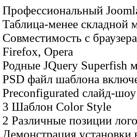
Профессиональный
Jooml
Таблица
-
менее
складной
Совместимость
с браузер
Firefox, Opera
Родные
JQuery
Superfish
PSD
файл
шаблона
включ
Preconfigurated
слайд-шоу
3 Шаблон
Color Style
2 Различные
позиции
лог
Демонстрация
установки