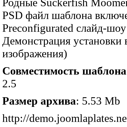
Родные
Suckerfish
Moome
PSD
файл
шаблона
включ
Preconfigurated
слайд-шоу
Демонстрация
установки
изображения)
Совместимость шаблона
2.5
Размер архива
: 5.53 Mb
http://demo.joomlaplates.ne