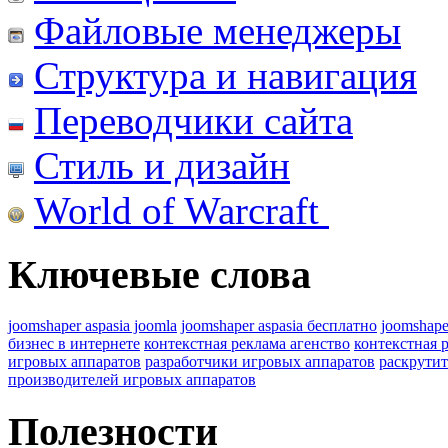
Файловые менеджеры
Структура и навигация
Переводчики сайта
Стиль и дизайн
World of Warcraft
Ключевые слова
joomshaper aspasia joomla
joomshaper aspasia бесплатно
joomshape
бизнес в интернете
контекстная реклама агенство
контекстная 
игровых аппаратов
разработчики игровых аппаратов
раскрутит
производителей игровых аппаратов
Полезности