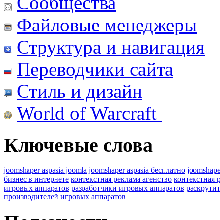
Сообщества
Файловые менеджеры
Структура и навигация
Переводчики сайта
Стиль и дизайн
World of Warcraft
Ключевые слова
joomshaper aspasia joomla
joomshaper aspasia бесплатно
joomshape
бизнес в интернете
контекстная реклама агенство
контекстная 
игровых аппаратов
разработчики игровых аппаратов
раскрутит
производителей игровых аппаратов