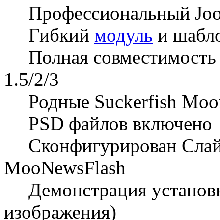
Профессиональный
Jo
Гибкий
модуль
и
шабл
Полная совместимость
1.5/2/3
Родные
Suckerfish
Moo
PSD
файлов
включено
Сконфигурирован
Сла
MooNewsFlash
Демонстрация
установ
изображения)