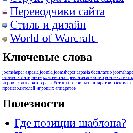
Переводчики сайта
Стиль и дизайн
World of Warcraft
Ключевые слова
joomshaper aspasia joomla
joomshaper aspasia бесплатно
joomshape
бизнес в интернете
контекстная реклама агенство
контекстная 
игровых аппаратов
разработчики игровых аппаратов
раскрутит
производителей игровых аппаратов
Полезности
Где позиции шаблона?