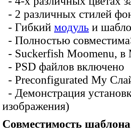
- 4-х различных
цветах
з
- 2 различных
стилей фо
- Гибкий
модуль
и
шабл
- Полностью совместима
- Suckerfish
Moomenu
, в
- PSD
файлов
включено
- Preconfigurated
Му
Сла
- Демонстрация
установ
изображения)
Совместимость шаблона