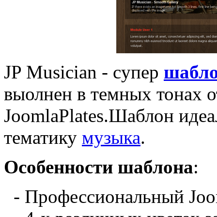
JP Musician - cупер
шабл
выолнен в темных тонах о
JoomlaPlates.Шаблон идеа
тематику
музыка
.
Особенности шаблона
:
- Профессиональный
Joo