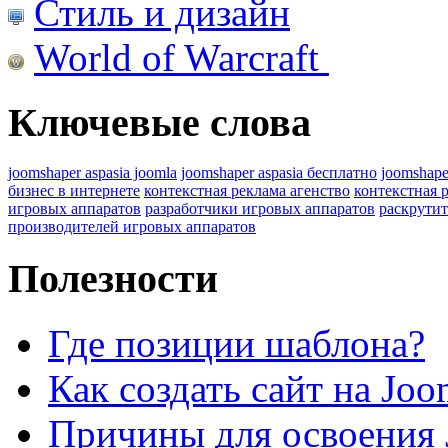
Стиль и дизайн
World of Warcraft
Ключевые слова
joomshaper aspasia joomla
joomshaper aspasia бесплатно
joomshape
бизнес в интернете
контекстная реклама агенство
контекстная 
игровых аппаратов
разработчики игровых аппаратов
раскрутит
производителей игровых аппаратов
Полезности
Где позиции шаблона?
Как создать сайт на Joo
Причины для освоения 