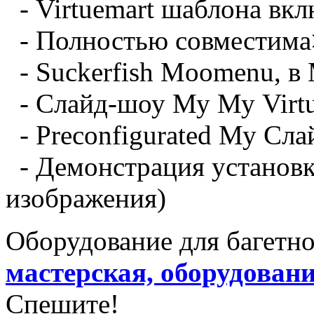
- Virtuemart
шаблона
вкл
- Полностью совместима
- Suckerfish
Moomenu
, в
- Слайд-шоу
Му
Му
Virt
- Preconfigurated
Му
Сла
- Демонстрация
установ
изображения)
Оборудование для багетн
мастерская, оборудован
Спешите!