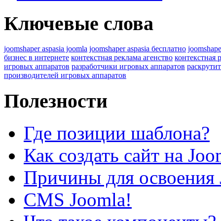
Ключевые слова
joomshaper aspasia joomla
joomshaper aspasia бесплатно
joomshape
бизнес в интернете
контекстная реклама агенство
контекстная 
игровых аппаратов
разработчики игровых аппаратов
раскрутит
производителей игровых аппаратов
Полезности
Где позиции шаблона?
Как создать сайт на Joo
Причины для освоения 
CMS Joomla!