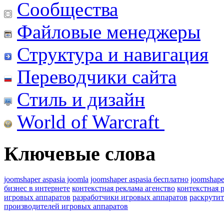
Сообщества
Файловые менеджеры
Структура и навигация
Переводчики сайта
Стиль и дизайн
World of Warcraft
Ключевые слова
joomshaper aspasia joomla
joomshaper aspasia бесплатно
joomshape
бизнес в интернете
контекстная реклама агенство
контекстная 
игровых аппаратов
разработчики игровых аппаратов
раскрутит
производителей игровых аппаратов