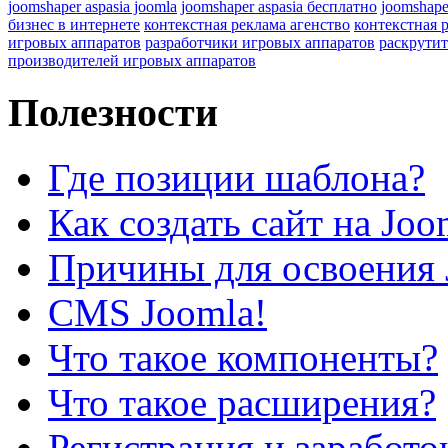
joomshaper aspasia joomla
joomshaper aspasia бесплатно
joomshape
бизнес в интернете
контекстная реклама агенство
контекстная 
игровых аппаратов
разработчики игровых аппаратов
раскрутит
производителей игровых аппаратов
Полезности
Где позиции шаблона?
Как создать сайт на Joo
Причины для освоения 
CMS Joomla!
Что такое компоненты?
Что такое расширения?
Регистрация и заработо