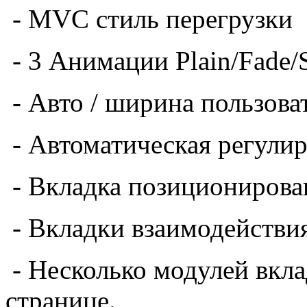
-
MVC
стиль
перегрузки
-
3 Анимации Plain/Fade/S
-
Авто /
ширина
пользова
-
Автоматическая регулир
-
Вкладка
позиционирова
-
Вкладки
взаимодействия
-
Несколько
модулей
вкла
странице.