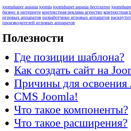
joomshaper aspasia joomla
joomshaper aspasia бесплатно
joomshape
бизнес в интернете
контекстная реклама агенство
контекстная 
игровых аппаратов
разработчики игровых аппаратов
раскрутит
производителей игровых аппаратов
Полезности
Где позиции шаблона?
Как создать сайт на Joo
Причины для освоения 
CMS Joomla!
Что такое компоненты?
Что такое расширения?