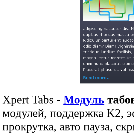
Xpert Tabs -
Модуль
табо
модулей, поддержка K2, э
прокрутка, авто пауза, ск