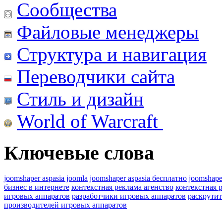
Сообщества
Файловые менеджеры
Структура и навигация
Переводчики сайта
Стиль и дизайн
World of Warcraft
Ключевые слова
joomshaper aspasia joomla
joomshaper aspasia бесплатно
joomshape
бизнес в интернете
контекстная реклама агенство
контекстная 
игровых аппаратов
разработчики игровых аппаратов
раскрутит
производителей игровых аппаратов