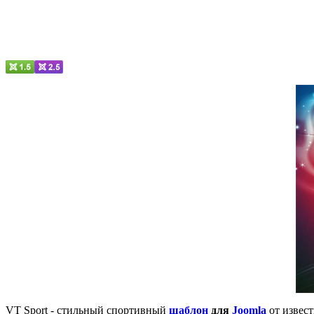
VT Sport - стильный спортивный
шаблон
для
Joomla
от извес