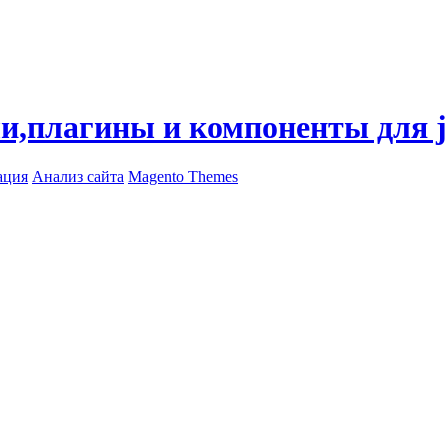
ли,плагины и компоненты для 
ация
Анализ сайта
Magento Themes