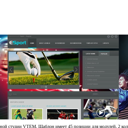
тной студии VTEM. Шаблон имеет 45 позиции для модулей, 2 ко