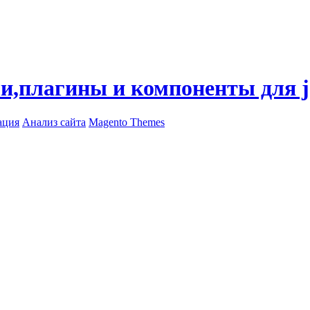
ли,плагины и компоненты для 
ация
Анализ сайта
Magento Themes