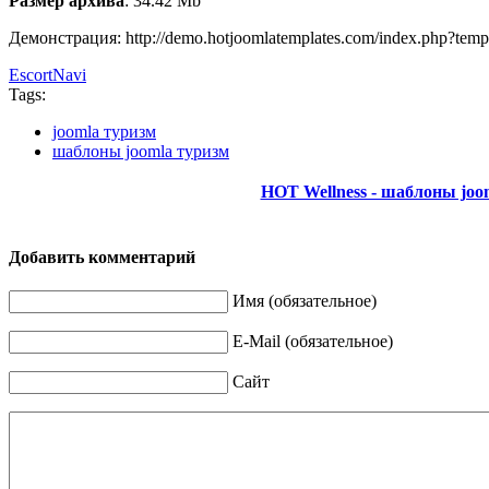
Размер архива
: 34.42 Mb
Демонстрация: http://demo.hotjoomlatemplates.com/index.php?templ
EscortNavi
Tags:
joomla туризм
шаблоны joomla туризм
HOT Wellness - шаблоны joo
Добавить комментарий
Имя (обязательное)
E-Mail (обязательное)
Сайт