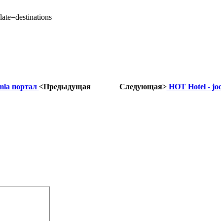
ate=destinations
mla портал
<Предыдущая
Следующая>
HOT Hotel - j