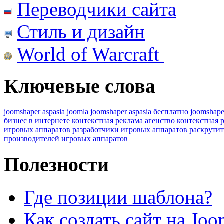
Переводчики сайта
Стиль и дизайн
World of Warcraft
Ключевые слова
joomshaper aspasia joomla
joomshaper aspasia бесплатно
joomshape
бизнес в интернете
контекстная реклама агенство
контекстная 
игровых аппаратов
разработчики игровых аппаратов
раскрутит
производителей игровых аппаратов
Полезности
Где позиции шаблона?
Как создать сайт на Joo