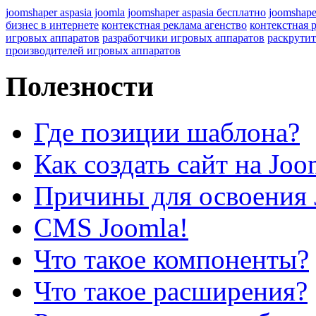
joomshaper aspasia joomla
joomshaper aspasia бесплатно
joomshape
бизнес в интернете
контекстная реклама агенство
контекстная 
игровых аппаратов
разработчики игровых аппаратов
раскрутит
производителей игровых аппаратов
Полезности
Где позиции шаблона?
Как создать сайт на Joo
Причины для освоения 
CMS Joomla!
Что такое компоненты?
Что такое расширения?