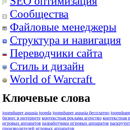
SEO оптимизация
Сообщества
Файловые менеджеры
Структура и навигация
Переводчики сайта
Стиль и дизайн
World of Warcraft
Ключевые слова
joomshaper aspasia joomla
joomshaper aspasia бесплатно
joomshape
бизнес в интернете
контекстная реклама агенство
контекстная 
игровых аппаратов
разработчики игровых аппаратов
раскрутит
производителей игровых аппаратов