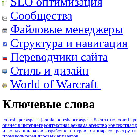
SEO оптимизация
Сообщества
Файловые менеджеры
Структура и навигация
Переводчики сайта
Стиль и дизайн
World of Warcraft
Ключевые слова
joomshaper aspasia joomla
joomshaper aspasia бесплатно
joomshape
бизнес в интернете
контекстная реклама агенство
контекстная 
игровых аппаратов
разработчики игровых аппаратов
раскрутит
производителей игровых аппаратов