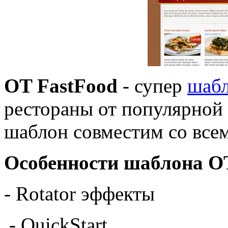
OT FastFood
- супер
шаб
рестораны от популярной
шаблон совместим со все
Особенности шаблона OT
- Rotator эффекты
- QuickStart