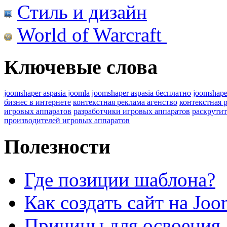
Стиль и дизайн
World of Warcraft
Ключевые слова
joomshaper aspasia joomla
joomshaper aspasia бесплатно
joomshape
бизнес в интернете
контекстная реклама агенство
контекстная 
игровых аппаратов
разработчики игровых аппаратов
раскрутит
производителей игровых аппаратов
Полезности
Где позиции шаблона?
Как создать сайт на Joo
Причины для освоения 