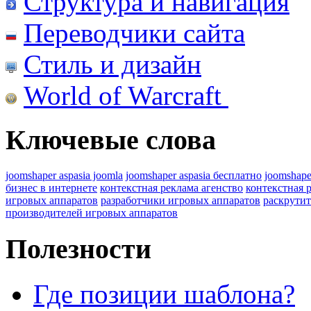
Структура и навигация
Переводчики сайта
Стиль и дизайн
World of Warcraft
Ключевые слова
joomshaper aspasia joomla
joomshaper aspasia бесплатно
joomshape
бизнес в интернете
контекстная реклама агенство
контекстная 
игровых аппаратов
разработчики игровых аппаратов
раскрутит
производителей игровых аппаратов
Полезности
Где позиции шаблона?