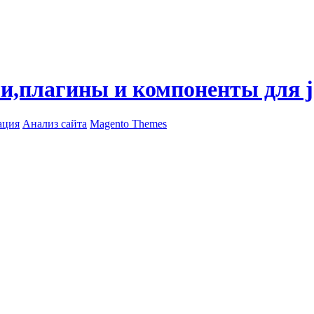
ли,плагины и компоненты для 
ация
Анализ сайта
Magento Themes