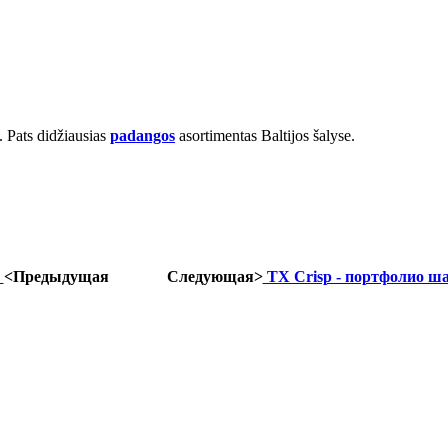
. Pats didžiausias
padangos
asortimentas Baltijos šalyse.
o
<Предыдущая
Следующая>
TX Crisp - портфолио ша