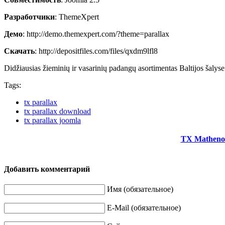
Разработчики
: ThemeXpert
Демо
: http://demo.themexpert.com/?theme=parallax
Скачать
: http://depositfiles.com/files/qxdm9lfl8
Didžiausias žieminių ir vasarinių padangų asortimentas Baltijos šalyse
Tags:
tx parallax
tx parallax download
tx parallax joomla
TX Mathen
Добавить комментарий
Имя (обязательное)
E-Mail (обязательное)