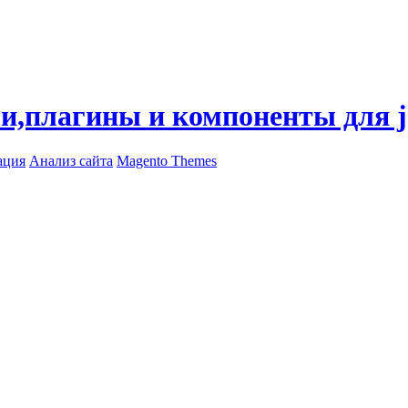
ли,плагины и компоненты для 
ация
Анализ сайта
Magento Themes