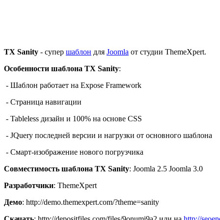
TX Sanity
- супер
шаблон
для
Joomla
от студии ThemeXpert.
Особенности шаблона TX Sanity
:
- Шаблон работает на Expose Framework
- Страница навигации
- Tableless дизайн и 100% на основе CSS
- JQuery последней версии и нагрузки от основного шаблона
- Смарт-изображение нового погрузчика
Совместимость шаблона TX Sanity
: Joomla 2.5 Joomla 3.0
Разработчики
: ThemeXpert
Демо
: http://demo.themexpert.com/?theme=sanity
Скачать
: http://depositfiles.com/files/9onumi9a2 или на
http://seoe