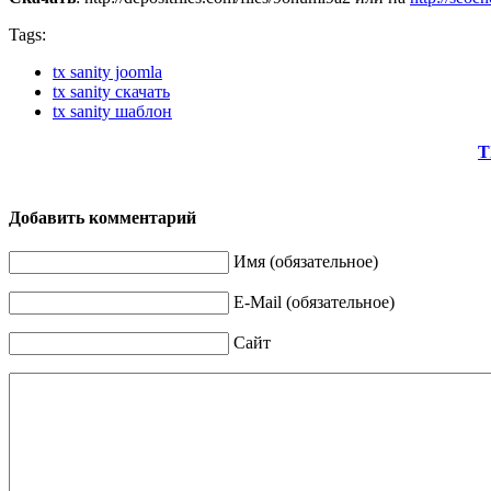
Tags:
tx sanity joomla
tx sanity скачать
tx sanity шаблон
T
Добавить комментарий
Имя (обязательное)
E-Mail (обязательное)
Сайт