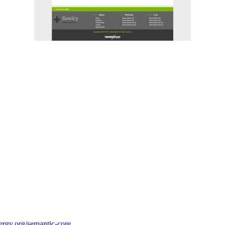
nergy.org/semantic-core