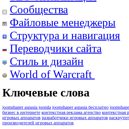
Сообщества
Файловые менеджеры
Структура и навигация
Переводчики сайта
Стиль и дизайн
World of Warcraft
Ключевые слова
joomshaper aspasia joomla
joomshaper aspasia бесплатно
joomshape
бизнес в интернете
контекстная реклама агенство
контекстная 
игровых аппаратов
разработчики игровых аппаратов
раскрутит
производителей игровых аппаратов