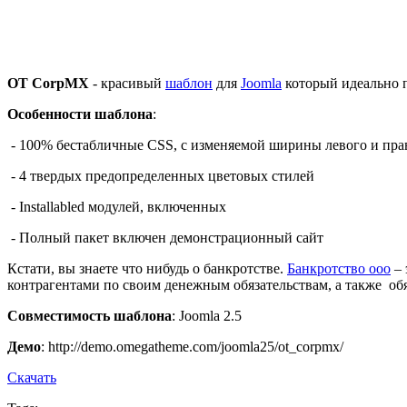
OT CorpMX
- красивый
шаблон
для
Joomla
который идеально п
Особенности шаблона
:
- 100% бестабличные CSS, с изменяемой ширины левого и прав
- 4 твердых предопределенных цветовых стилей
- Installabled модулей, включенных
- Полный пакет включен демонстрационный сайт
Кстати, вы знаете что нибудь о банкротстве.
Банкротство ооо
– 
контрагентами по своим денежным обязательствам, а также об
Совместимость шаблона
: Joomla 2.5
Демо
: http://demo.omegatheme.com/joomla25/ot_corpmx/
Скачать