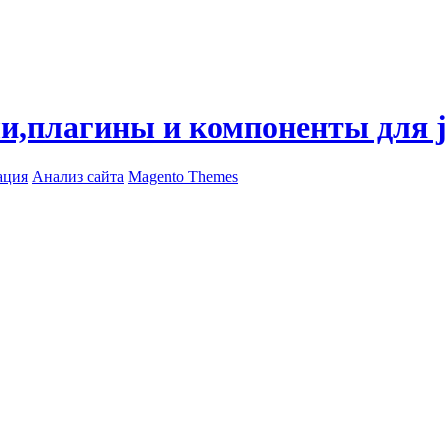
ли,плагины и компоненты для 
ация
Анализ сайта
Magento Themes