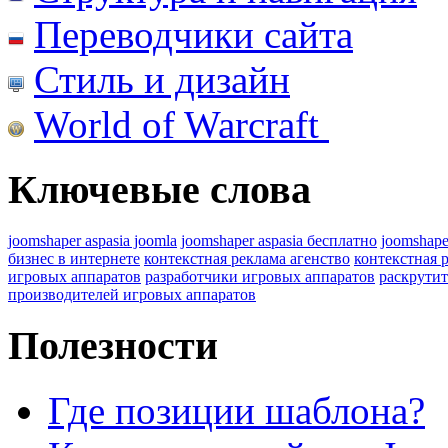
Переводчики сайта
Стиль и дизайн
World of Warcraft
Ключевые слова
joomshaper aspasia joomla
joomshaper aspasia бесплатно
joomshape
бизнес в интернете
контекстная реклама агенство
контекстная 
игровых аппаратов
разработчики игровых аппаратов
раскрутит
производителей игровых аппаратов
Полезности
Где позиции шаблона?