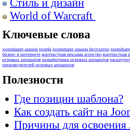
Стиль и дизайн
World of Warcraft
Ключевые слова
joomshaper aspasia joomla
joomshaper aspasia бесплатно
joomshape
бизнес в интернете
контекстная реклама агенство
контекстная 
игровых аппаратов
разработчики игровых аппаратов
раскрутит
производителей игровых аппаратов
Полезности
Где позиции шаблона?
Как создать сайт на Joo
Причины для освоения 