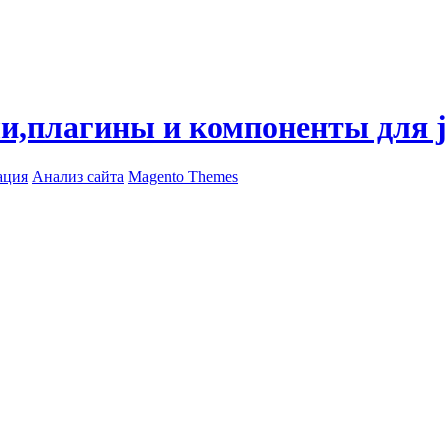
ли,плагины и компоненты для 
ация
Анализ сайта
Magento Themes