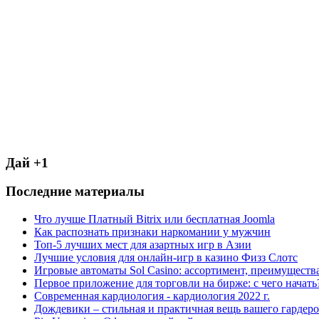
Дай +1
Последние материалы
Что лучше Платный Bitrix или бесплатная Joomla
Как распознать признаки наркомании у мужчин
Топ-5 лучших мест для азартных игр в Азии
Лучшие условия для онлайн-игр в казино Физз Слотс
Игровые автоматы Sol Casino: ассортимент, преимуществ
Первое приложение для торговли на бирже: с чего начать
Современная кардиология - кардиология 2022 г.
Дождевики – стильная и практичная вещь вашего гардеро