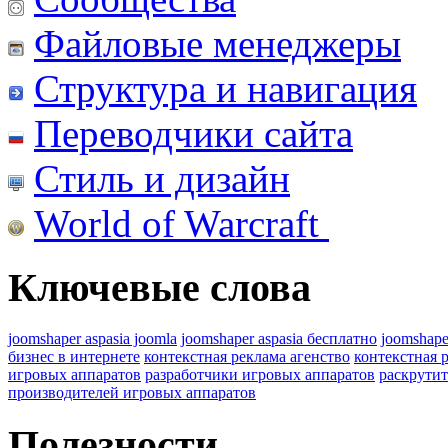
Файловые менеджеры
Структура и навигация
Переводчики сайта
Стиль и дизайн
World of Warcraft
Ключевые слова
joomshaper aspasia joomla
joomshaper aspasia бесплатно
joomshape
бизнес в интернете
контекстная реклама агенство
контекстная 
игровых аппаратов
разработчики игровых аппаратов
раскрутит
производителей игровых аппаратов
Полезности