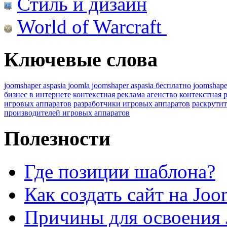
Стиль и дизайн
World of Warcraft
Ключевые слова
joomshaper aspasia joomla
joomshaper aspasia бесплатно
joomshape
бизнес в интернете
контекстная реклама агенство
контекстная 
игровых аппаратов
разработчики игровых аппаратов
раскрутит
производителей игровых аппаратов
Полезности
Где позиции шаблона?
Как создать сайт на Joo
Причины для освоения 