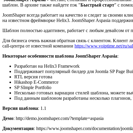
шаблон. В архиве также найдете пэк "
Быстрый старт
" с помо
JoomShaper всегда работает на качество и следит за своими 
на известном фреймворке Helix3. JoomShaper Aspasia поддержив
Шаблон полностью адаптивен, работает с любым девайсом от пр
Для бизнеса очень важная обратная связь с клиентом. Клиент 
call-центра от известной компании
https://www.voiptime.net/ru/sa
Некоторые особенности шаблона JoomShaper Aspasia
:
Разработан на Helix3 Framework
Поддерживает популярный билдер для Joomla SP Page Bui
RTL версия готова
Hikashop E-Commerce
SP SImple Portfolio
Несколько готовых вариации стилей шаблона, можете вы
Под данным шаблоном разработаны несколько плагинов, 
Версия шаблона
: 1.1
Демо
: http://demo.joomshaper.com/?template=aspasia
Документация
: https://www.joomshaper.com/documentation/joomla