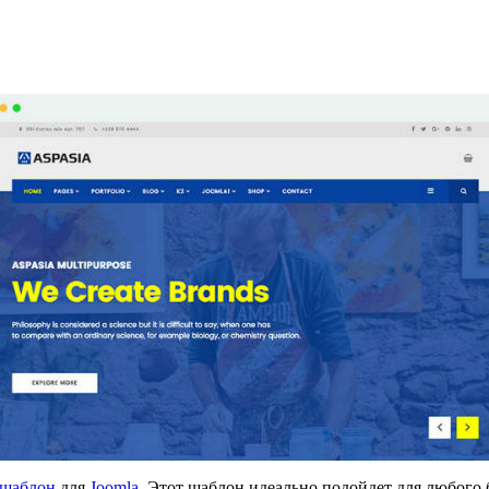
шаблон
для
Joomla
. Этот шаблон идеально подойдет для любого 