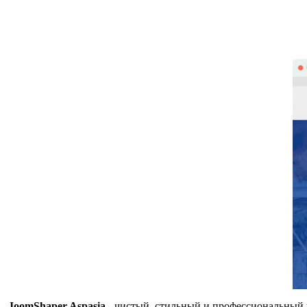
JoomShaper Aspasia
- чистый, стильный и профессиональный