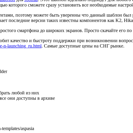
щью которого сможете сразу установить все необходимые настро
клиентами, поэтому можете быть уверенны что данный шаблон бы
ает последние версии таких известны компонентов как K2, HikaSh
остого смартфона до широких экранов. Просто скачайте его по с
любит качество и быстроту поддержки при возникновении вопрос
le-n-launching_ru.html
. Самые доступные цены на СНГ рынке.
lder
брать любой из них
все они доступны в архиве
-templates/aspasia