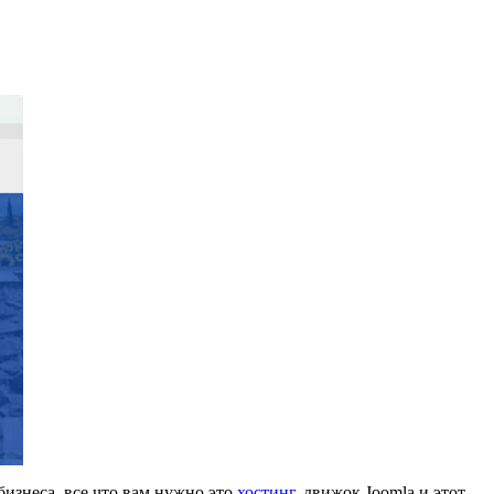
бизнеса, все что вам нужно это
хостинг
, движок Joomla и этот