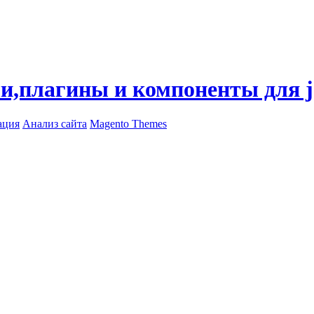
ли,плагины и компоненты для 
ация
Анализ сайта
Magento Themes