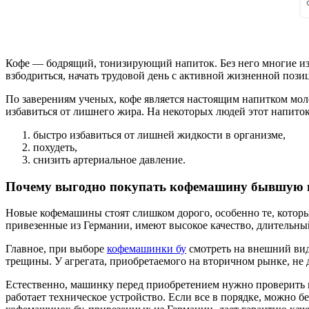
Кофе — бодрящий, тонизирующий напиток. Без него многие из н
взбодриться, начать трудовой день с активной жизненной пози
По заверениям ученых, кофе является настоящим напитком моло
избавиться от лишнего жира. На некоторых людей этот напиток
быстро избавиться от лишней жидкости в организме,
похудеть,
снизить артериальное давление.
Почему выгодно покупать кофемашину бывшую в
Новые кофемашины стоят слишком дорого, особенно те, котор
привезенные из Германии, имеют высокое качество, длительн
Главное, при выборе
кофемашинки бу
смотреть на внешний вид
трещины. У агрегата, приобретаемого на вторичном рынке, не 
Естественно, машинку перед приобретением нужно проверить н
работает техническое устройство. Если все в порядке, можно б