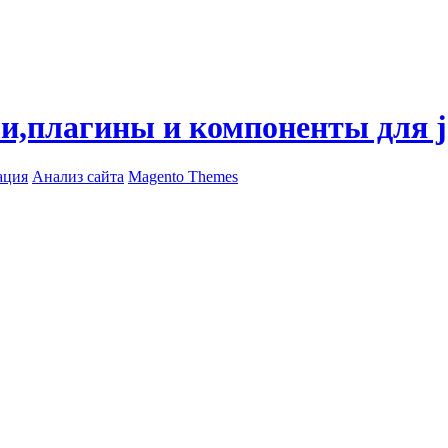
ли,плагины и компоненты для 
ация
Анализ сайта
Magento Themes