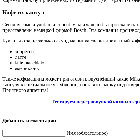
кофемашинок бу, привезенных из Германии, дает гарантию каче
Кофе из капсул
Сегодня самый удобный способ максимально быстро сварить 
представлены немецкой фирмой Bosch. Эта компания производ
Буквально за несколько секунд машинка сварит ароматный коф
эспрессо,
латте,
latte macchiato,
американо.
Также кофемашина может приготовить вкуснейший какао Milka,
капсулу в специальное углубление, поставить чашку под отверс
Приятного аппетита!
Тестируем перед покупкой компьюте
Добавить комментарий
Имя (обязательное)