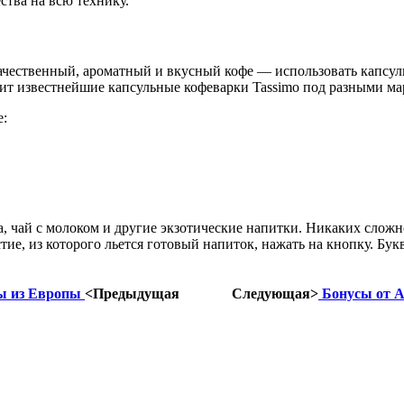
ства на всю технику.
качественный, ароматный и вкусный кофе — использовать капс
ит известнейшие капсульные кофеварки Tassimo под разными м
е:
 чай с молоком и другие экзотические напитки. Никаких сложн
тие, из которого льется готовый напиток, нажать на кнопку. Бук
ры из Европы
<Предыдущая
Следующая>
Бонусы от A