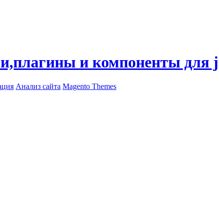
ли,плагины и компоненты для 
ация
Анализ сайта
Magento Themes