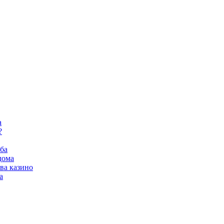
а
?
ба
дома
ва казино
а