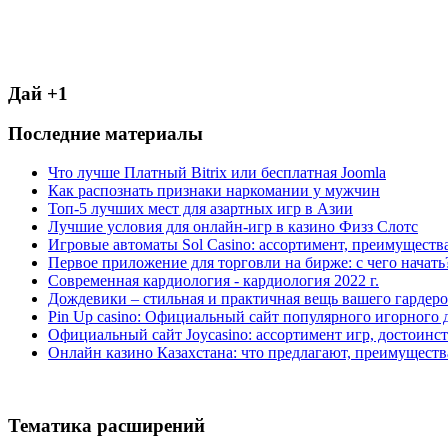
Дай +1
Последние материалы
Что лучше Платный Bitrix или бесплатная Joomla
Как распознать признаки наркомании у мужчин
Топ-5 лучших мест для азартных игр в Азии
Лучшие условия для онлайн-игр в казино Физз Слотс
Игровые автоматы Sol Casino: ассортимент, преимуществ
Первое приложение для торговли на бирже: с чего начать
Современная кардиология - кардиология 2022 г.
Дождевики – стильная и практичная вещь вашего гардеро
Pin Up casino: Официальный сайт популярного игорного 
Официальный сайт Joycasino: ассортимент игр, достоинст
Онлайн казино Казахстана: что предлагают, преимуществ
Тематика расширений