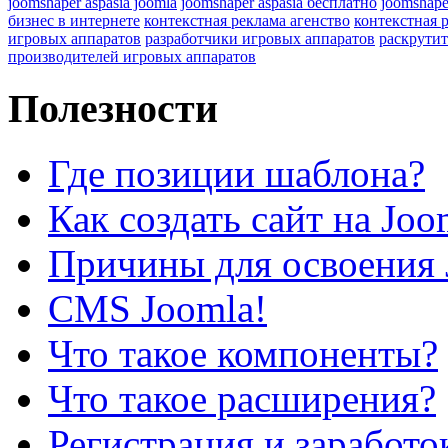
joomshaper aspasia joomla
joomshaper aspasia бесплатно
joomshape
бизнес в интернете
контекстная реклама агенство
контекстная 
игровых аппаратов
разработчики игровых аппаратов
раскрутит
производителей игровых аппаратов
Полезности
Где позиции шаблона?
Как создать сайт на Joo
Причины для освоения 
CMS Joomla!
Что такое компоненты?
Что такое расширения?
Регистрация и заработо