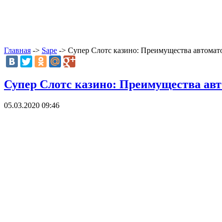
Главная
->
Sape
-> Супер Слотс казино: Преимущества автома
Супер Слотс казино: Преимущества ав
05.03.2020 09:46