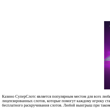
Казино СуперСлотс является популярным местом для всех люб
лицензированных слотов, которые помогут каждому игроку ста
бесплатного раскручивания слотов. Любой выигрыш при таком