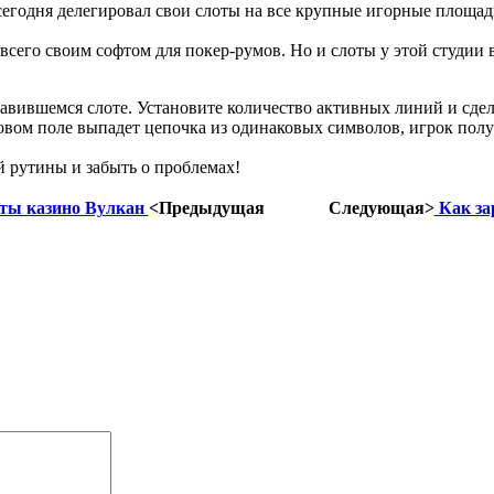
сегодня делегировал свои слоты на все крупные игорные площад
 всего своим софтом для покер-румов. Но и слоты у этой студии 
авившемся слоте. Установите количество активных линий и сдел
ровом поле выпадет цепочка из одинаковых символов, игрок пол
й рутины и забыть о проблемах!
аты казино Вулкан
<Предыдущая
Следующая>
Как за