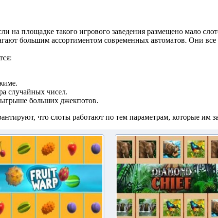
ли на площадке такого игрового заведения размещено мало слото
полагают большим ассортиментом современных автоматов. Они вс
тся:
жиме.
ра случайных чисел.
зыгрыше больших джекпотов.
нтируют, что слоты работают по тем параметрам, которые им за