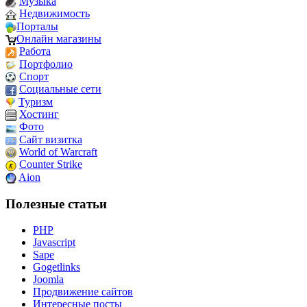
Музыка
Недвижимость
Порталы
Онлайн магазины
Работа
Портфолио
Спорт
Социальные сети
Туризм
Хостинг
Фото
Сайт визитка
World of Warcraft
Counter Strike
Aion
Полезные статьи
PHP
Javascript
Sape
Gogetlinks
Joomla
Продвижение сайтов
Интересные посты