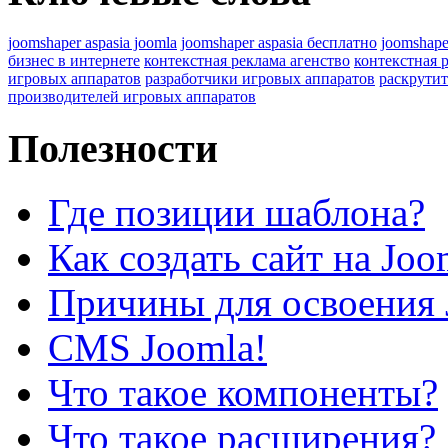
joomshaper aspasia joomla
joomshaper aspasia бесплатно
joomshape
бизнес в интернете
контекстная реклама агенство
контекстная 
игровых аппаратов
разработчики игровых аппаратов
раскрутит
производителей игровых аппаратов
Полезности
Где позиции шаблона?
Как создать сайт на Joo
Причины для освоения 
CMS Joomla!
Что такое компоненты?
Что такое расширения?