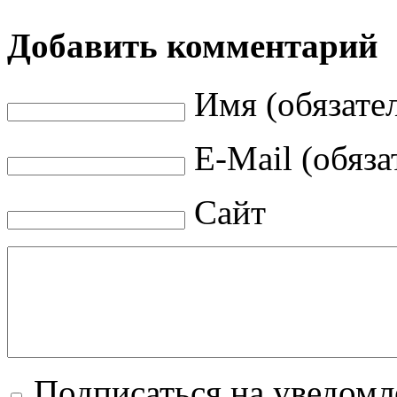
Добавить комментарий
Имя (обязате
E-Mail (обяза
Сайт
Подписаться на уведом