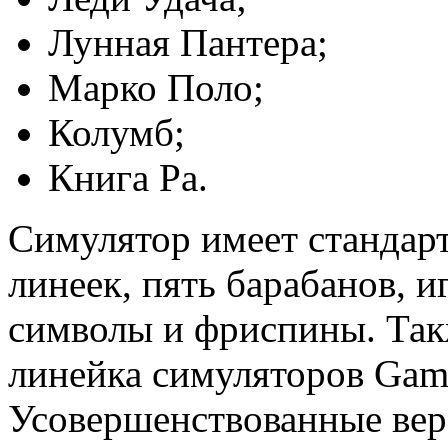
Лунная Пантера;
Марко Поло;
Колумб;
Книга Ра.
Симулятор имеет стандар
линеек, пять барабанов, и
символы и фриспины. Так
линейка симуляторов Gam
Усовершенствованные ве