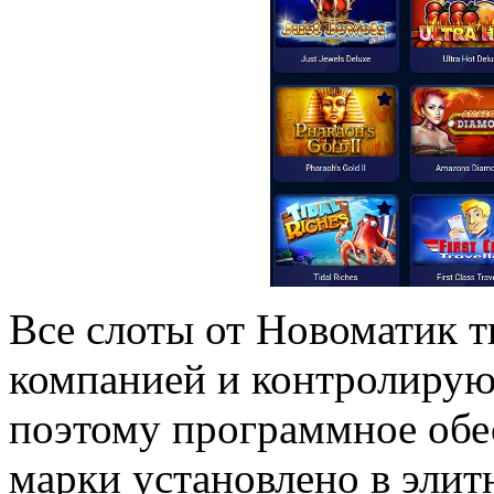
Все слоты от Новоматик 
компанией и контролирую
поэтому программное обе
марки установлено в элит