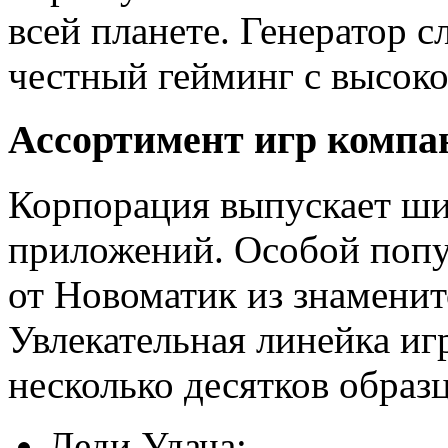
всей планете. Генератор 
честный гейминг с высок
Ассортимент игр компа
Корпорация выпускает ши
приложений. Особой попу
от Новоматик из знаменит
Увлекательная линейка иг
несколько десятков образ
Леди Удача;