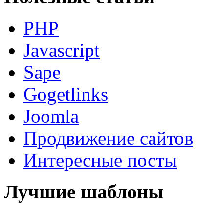
PHP
Javascript
Sape
Gogetlinks
Joomla
Продвижение сайтов
Интересные посты
Лучшие шаблоны