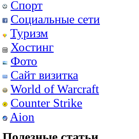
Спорт
Социальные сети
Туризм
Хостинг
Фото
Сайт визитка
World of Warcraft
Counter Strike
Aion
Полезные статьи