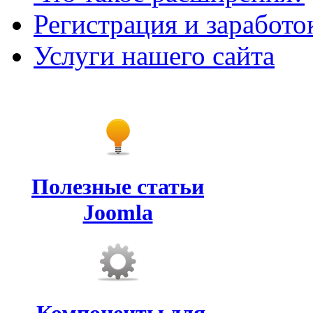
Регистрация и заработо
Услуги нашего сайта
Полезные статьи
Joomla
Компоненты для