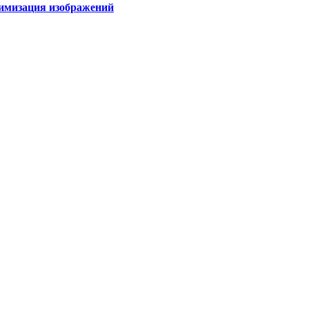
имизация изображений