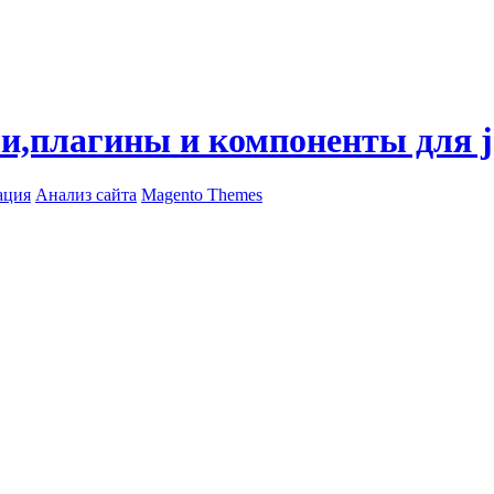
ли,плагины и компоненты для 
ация
Анализ сайта
Magento Themes