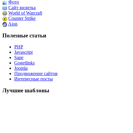
Фото
Сайт визитка
World of Warcraft
Counter Strike
Aion
Полезные статьи
PHP
Javascript
Sape
Gogetlinks
Joomla
Продвижение сайтов
Интересные посты
Лучшие шаблоны