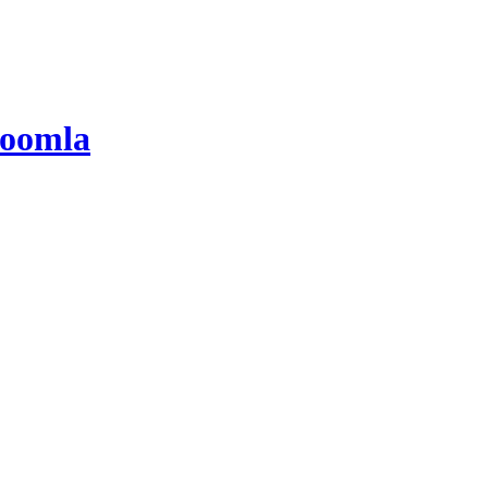
joomla