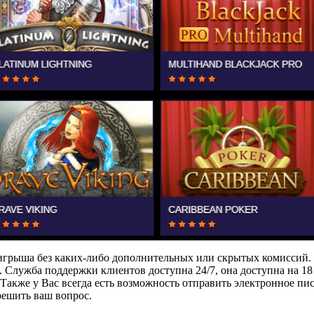
игрыша без каких-либо дополнительных или скрытых комиссий. 
 Служба поддержки клиентов доступна 24/7, она доступна на 18
 Также у Вас всегда есть возможность отправить электронное п
решить ваш вопрос.