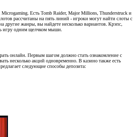
rogaming. Есть Tomb Raider, Major Millions, Thunderstruck и
лотов рассчитаны на пять линий - игроки могут найти слоты с
а другие жанры, вы найдете несколько вариантов. Крэпс,
ать игру одним щелчком мыши.
грать онлайн. Первым шагом должно стать ознакомление с
вать несколько акций одновременно. В казино также есть
предлагает следующие способы депозита: