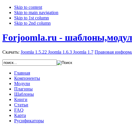
Skip to content
Skip to main navigation
Skip to 1st column
Skip to 2nd column
Forjoomla.ru - шаблоны,моду
Скачать:
Joomla 1.5.22
Joomla 1.6.3
Joomla 1.7
Правовая информ
Главная
Компоненты
Модули
Плагины
Шаблоны
Книги
Статьи
FAQ
Карта
Русификаторы