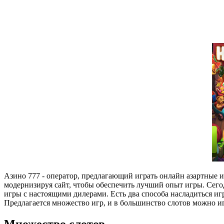
Азино 777 - оператор, предлагающий играть онлайн азартные 
модернизируя сайт, чтобы обеспечить лучший опыт игры. Сегод
игры с настоящими дилерами. Есть два способа насладиться иг
Предлагается множество игр, и в большинство слотов можно игр
Множество слотов