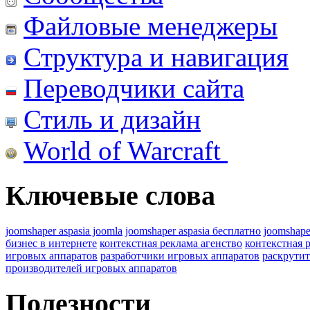
Файловые менеджеры
Структура и навигация
Переводчики сайта
Стиль и дизайн
World of Warcraft
Ключевые слова
joomshaper aspasia joomla
joomshaper aspasia бесплатно
joomshape
бизнес в интернете
контекстная реклама агенство
контекстная 
игровых аппаратов
разработчики игровых аппаратов
раскрутит
производителей игровых аппаратов
Полезности