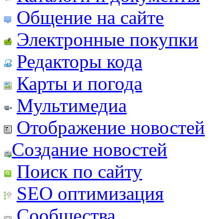
Общение на сайте
Электронные покупки
Редакторы кода
Карты и погода
Мультимедиа
Отображение новостей
Создание новостей
Поиск по сайту
SEO оптимизация
Сообщества