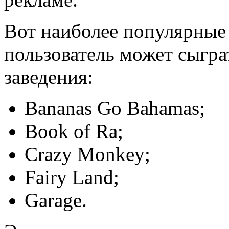
Вот наиболее популярные
пользователь может сыграт
заведения:
Bananas Go Bahamas;
Book of Ra;
Crazy Monkey;
Fairy Land;
Garage.