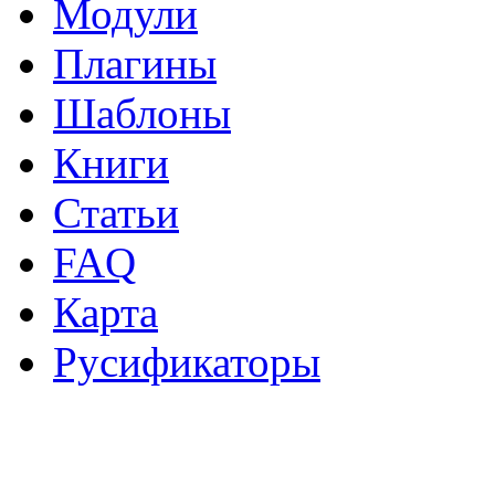
Модули
Плагины
Шаблоны
Книги
Статьи
FAQ
Карта
Русификаторы