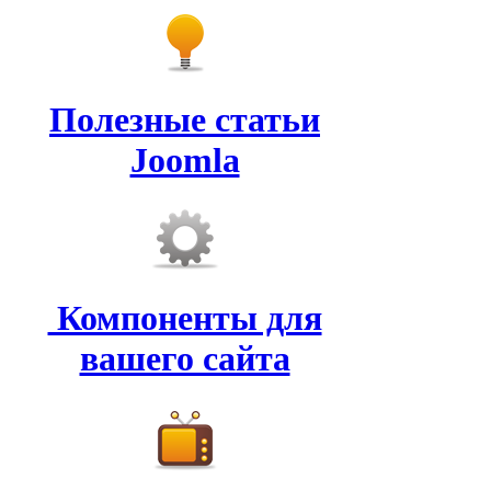
Полезные статьи
Joomla
Компоненты для
вашего сайта