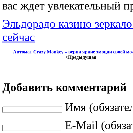
вас ждет увлекательный п
Эльдорадо казино зеркал
сейчас
Автомат Crazy Monkey – верни яркие эмоции своей мо
<Предыдущая
Добавить комментарий
Имя (обязате
E-Mail (обяза