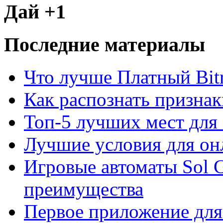
Дай +1
Последние материалы
Что лучше Платный Bitr
Как распознать призна
Топ-5 лучших мест для 
Лучшие условия для он
Игровые автоматы Sol C
преимущества
Первое приложение для 