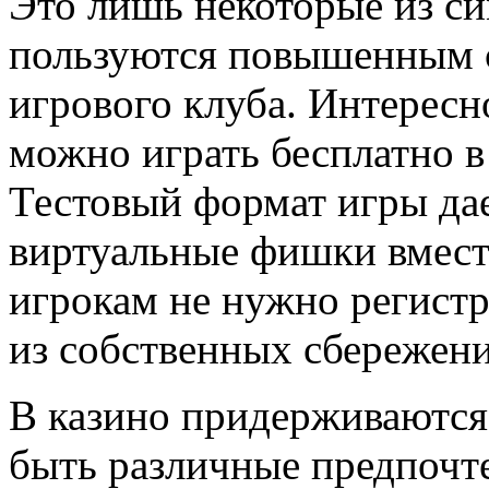
Это лишь некоторые из си
пользуются повышенным с
игрового клуба. Интересно
можно играть бесплатно 
Тестовый формат игры да
виртуальные фишки вмест
игрокам не нужно регистр
из собственных сбережени
В казино придерживаются 
быть различные предпочт