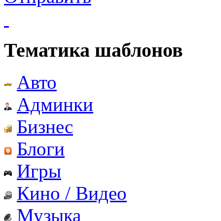
Тематика шаблонов
Авто
Админки
Бизнес
Блоги
Игры
Кино / Видео
Музыка