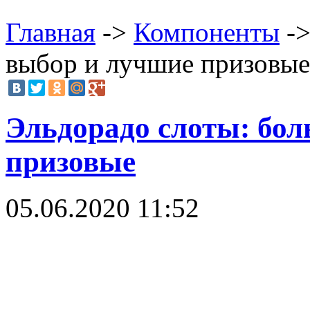
Главная
->
Компоненты
->
выбор и лучшие призовые
Эльдорадо слоты: бо
призовые
05.06.2020 11:52