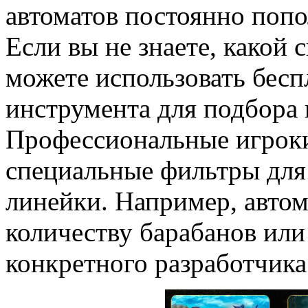
автоматов постоянно поп
Если вы не знаете, какой
можете использовать бесп
инструмента для подбора 
Профессиональные игрок
специальные фильтры для
линейки. Например, авто
количеству барабанов ил
конкретного разработчика