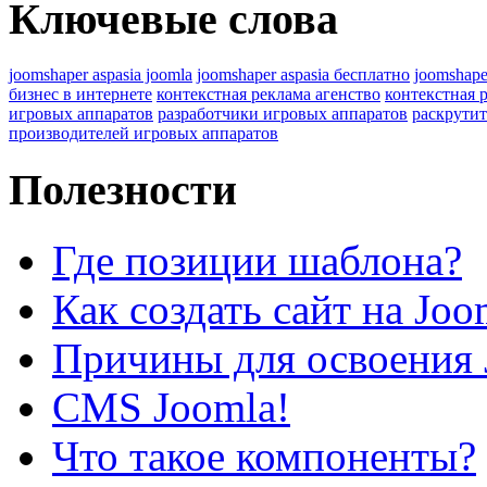
Ключевые слова
joomshaper aspasia joomla
joomshaper aspasia бесплатно
joomshape
бизнес в интернете
контекстная реклама агенство
контекстная 
игровых аппаратов
разработчики игровых аппаратов
раскрутит
производителей игровых аппаратов
Полезности
Где позиции шаблона?
Как создать сайт на Joo
Причины для освоения 
CMS Joomla!
Что такое компоненты?