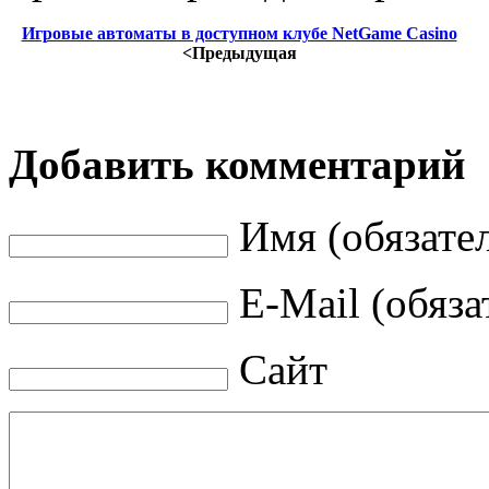
Игровые автоматы в доступном клубе NetGame Casino
<Предыдущая
Добавить комментарий
Имя (обязате
E-Mail (обяза
Сайт