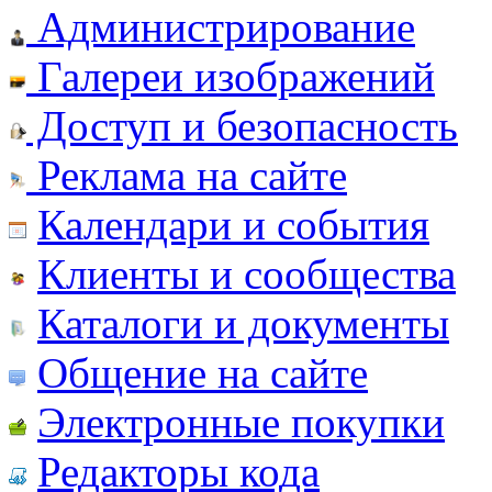
Администрирование
Галереи изображений
Доступ и безопасность
Реклама на сайте
Календари и события
Клиенты и сообщества
Каталоги и документы
Общение на сайте
Электронные покупки
Редакторы кода