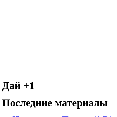
Дай +1
Последние материалы