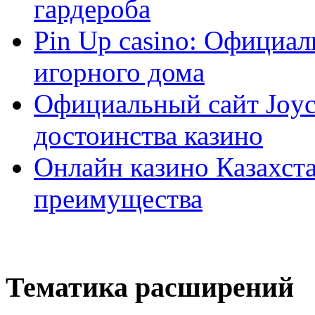
гардероба
Pin Up casino: Официа
игорного дома
Официальный сайт Joyca
достоинства казино
Онлайн казино Казахста
преимущества
Тематика расширений