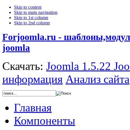
Skip to content
Skip to main navigation
Skip to 1st column
Skip to 2nd column
Forjoomla.ru - шаблоны,моду
joomla
Скачать:
Joomla 1.5.22
Joo
информация
Анализ сайта
Главная
Компоненты