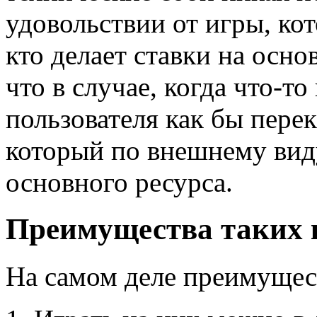
удовольствии от игры, кот
кто делает ставки на осно
что в случае, когда что-то
пользователя как бы перек
который по внешнему виду
основного ресурса.
Преимущества таких 
На самом деле преимущес