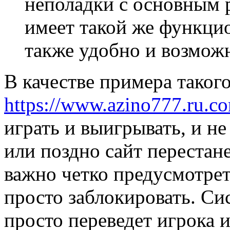
неполадки с основным 
имеет такой же функци
также удобно и возможн
В качестве примера таког
https://www.azino777.ru.c
играть и выигрывать, и не
или поздно сайт перестане
важно четко предусмотреть
просто заблокировать. Си
просто переведет игрока и