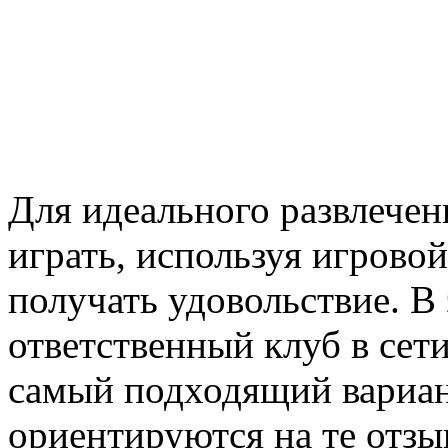
Для идеального развлечен
играть, используя игровой
получать удовольствие. В 
ответственный клуб в сет
самый подходящий вариан
ориентируются на те отзы