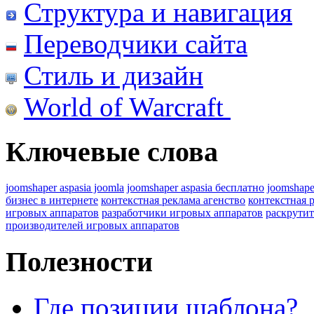
Структура и навигация
Переводчики сайта
Стиль и дизайн
World of Warcraft
Ключевые слова
joomshaper aspasia joomla
joomshaper aspasia бесплатно
joomshape
бизнес в интернете
контекстная реклама агенство
контекстная 
игровых аппаратов
разработчики игровых аппаратов
раскрутит
производителей игровых аппаратов
Полезности
Где позиции шаблона?