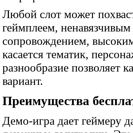
Любой слот может похвас
геймплеем, ненавязчивы
сопровождением, высоким
касается тематик, персона
разнообразие позволяет к
вариант.
Преимущества беспла
Демо-игра дает геймеру д