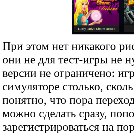
При этом нет никакого рис
они не для тест-игры не 
версии не ограничено: иг
симуляторе столько, сколь
понятно, что пора перехо
можно сделать сразу, попо
зарегистрироваться на по