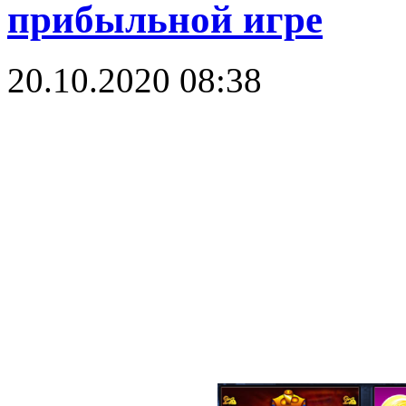
прибыльной игре
20.10.2020 08:38