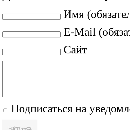
Имя (обязате
E-Mail (обяза
Сайт
Подписаться на уведом