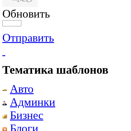
Обновить
Отправить
Тематика шаблонов
Авто
Админки
Бизнес
Блоги