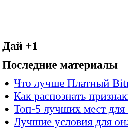
Дай +1
Последние материалы
Что лучше Платный Bitr
Как распознать призна
Топ-5 лучших мест для 
Лучшие условия для он