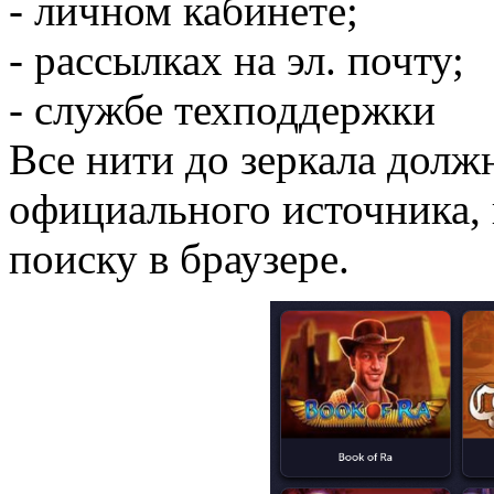
- личном кабинете;
- рассылках на эл. почту;
- службе техподдержки
Все нити до зеркала долж
официального источника, 
поиску в браузере.