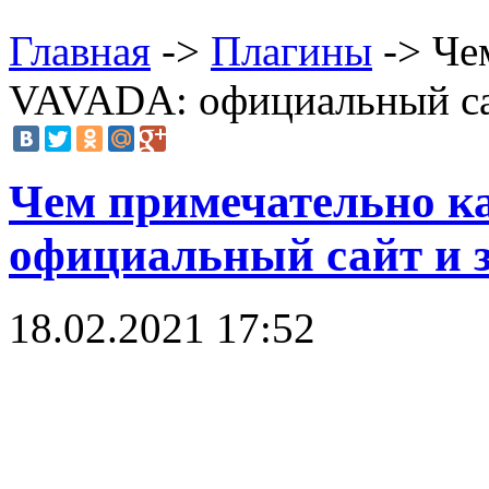
Главная
->
Плагины
-> Че
VAVADA: официальный са
Чем примечательно к
официальный сайт и 
18.02.2021 17:52