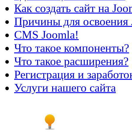
Как создать сайт на Joo
Причины для освоения 
CMS Joomla!
Что такое компоненты?
Что такое расширения?
Регистрация и заработо
Услуги нашего сайта