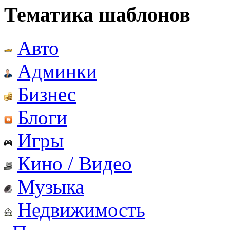
Тематика шаблонов
Авто
Админки
Бизнес
Блоги
Игры
Кино / Видео
Музыка
Недвижимость