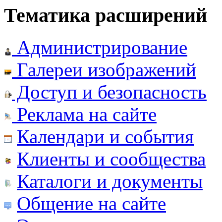
Тематика расширений
Администрирование
Галереи изображений
Доступ и безопасность
Реклама на сайте
Календари и события
Клиенты и сообщества
Каталоги и документы
Общение на сайте