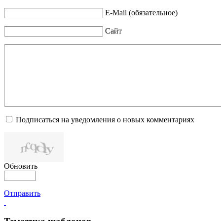
E-Mail (обязательное)
Сайт
Подписаться на уведомления о новых комментариях
Обновить
Отправить