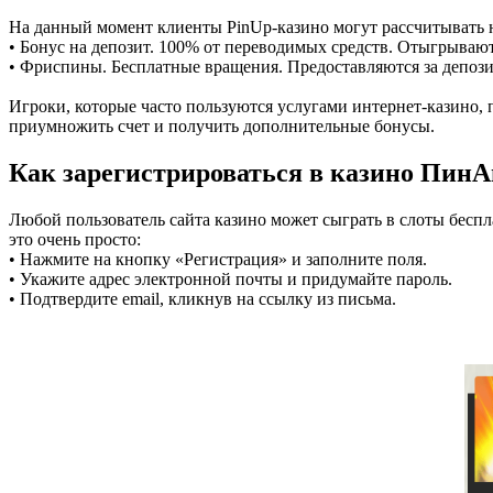
На данный момент клиенты PinUp-казино могут рассчитывать н
• Бонус на депозит. 100% от переводимых средств. Отыгрывают
• Фриспины. Бесплатные вращения. Предоставляются за депози
Игроки, которые часто пользуются услугами интернет-казино,
приумножить счет и получить дополнительные бонусы.
Как зарегистрироваться в казино ПинА
Любой пользователь сайта казино может сыграть в слоты беспл
это очень просто:
• Нажмите на кнопку «Регистрация» и заполните поля.
• Укажите адрес электронной почты и придумайте пароль.
• Подтвердите email, кликнув на ссылку из письма.