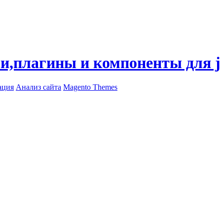
ли,плагины и компоненты для 
ация
Анализ сайта
Magento Themes