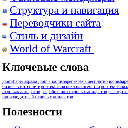
Структура и навигация
Переводчики сайта
Стиль и дизайн
World of Warcraft
Ключевые слова
joomshaper aspasia joomla
joomshaper aspasia бесплатно
joomshape
бизнес в интернете
контекстная реклама агенство
контекстная 
игровых аппаратов
разработчики игровых аппаратов
раскрутит
производителей игровых аппаратов
Полезности