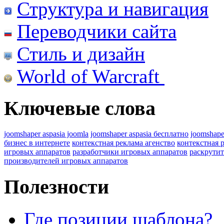
Структура и навигация
Переводчики сайта
Стиль и дизайн
World of Warcraft
Ключевые слова
joomshaper aspasia joomla
joomshaper aspasia бесплатно
joomshape
бизнес в интернете
контекстная реклама агенство
контекстная 
игровых аппаратов
разработчики игровых аппаратов
раскрутит
производителей игровых аппаратов
Полезности
Где позиции шаблона?