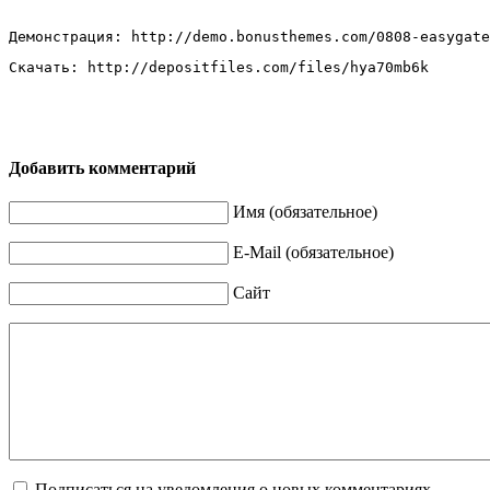
Демонстрация: http://demo.bonusthemes.com/0808-easygate
Скачать: http://depositfiles.com/files/hya70mb6k
Добавить комментарий
Имя (обязательное)
E-Mail (обязательное)
Сайт
Подписаться на уведомления о новых комментариях