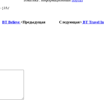
Тематика : информационный
портал
-j15/ 
BT Believe
<Предыдущая
Следующая>
BT Travel In