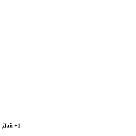
Дай +1