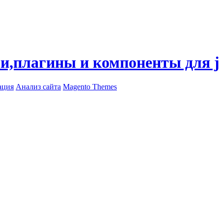
ли,плагины и компоненты для 
ация
Анализ сайта
Magento Themes