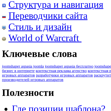
Структура и навигация
Переводчики сайта
Стиль и дизайн
World of Warcraft
Ключевые слова
joomshaper aspasia joomla
joomshaper aspasia бесплатно
joomshape
бизнес в интернете
контекстная реклама агенство
контекстная 
игровых аппаратов
разработчики игровых аппаратов
раскрутит
производителей игровых аппаратов
Полезности
Где позиции шаблона?