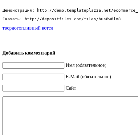
Демонстрация: http://demo.templateplazza.net/ecommerce_
Скачать: http://depositfiles.com/files/hus8w6lo8
твердотопливный котел
Добавить комментарий
Имя (обязательное)
E-Mail (обязательное)
Сайт