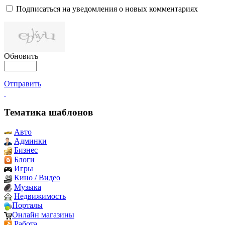
Подписаться на уведомления о новых комментариях
Обновить
Отправить
Тематика шаблонов
Авто
Админки
Бизнес
Блоги
Игры
Кино / Видео
Музыка
Недвижимость
Порталы
Онлайн магазины
Работа