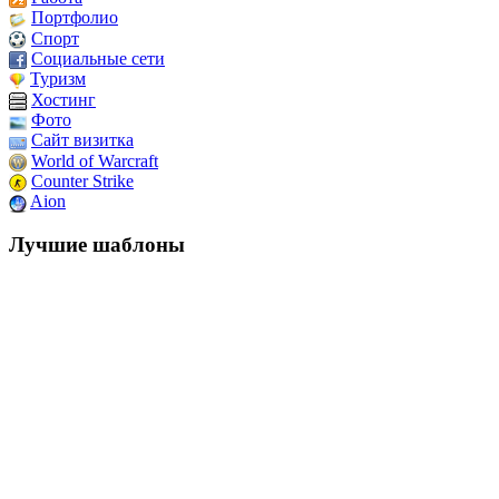
Портфолио
Спорт
Социальные сети
Туризм
Хостинг
Фото
Сайт визитка
World of Warcraft
Counter Strike
Aion
Лучшие шаблоны