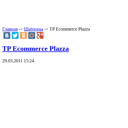
Главная
->
Шаблоны
-> TP Ecommerce Plazza
TP Ecommerce Plazza
29.03.2011 15:24