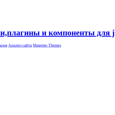
ли,плагины и компоненты для 
ация
Анализ сайта
Magento Themes