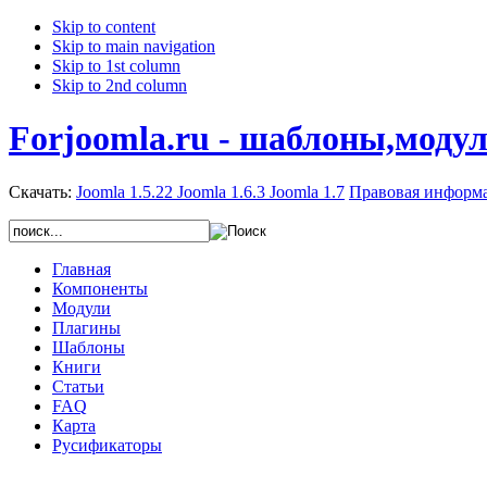
Skip to content
Skip to main navigation
Skip to 1st column
Skip to 2nd column
Forjoomla.ru - шаблоны,моду
Скачать:
Joomla 1.5.22
Joomla 1.6.3
Joomla 1.7
Правовая информ
Главная
Компоненты
Модули
Плагины
Шаблоны
Книги
Статьи
FAQ
Карта
Русификаторы