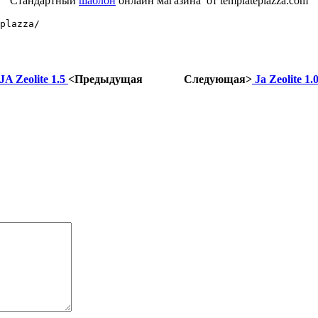
Стандартный
шаблон
онлайн магазина от templateplazza.com
plazza/ 
JA Zeolite 1.5
<Предыдущая
Следующая>
Ja Zeolite 1.