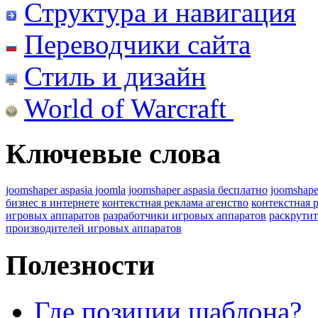
Структура и навигация
Переводчики сайта
Стиль и дизайн
World of Warcraft
Ключевые слова
joomshaper aspasia joomla
joomshaper aspasia бесплатно
joomshape
бизнес в интернете
контекстная реклама агенство
контекстная 
игровых аппаратов
разработчики игровых аппаратов
раскрутит
производителей игровых аппаратов
Полезности
Где позиции шаблона?