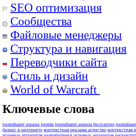
SEO оптимизация
Сообщества
Файловые менеджеры
Структура и навигация
Переводчики сайта
Стиль и дизайн
World of Warcraft
Ключевые слова
joomshaper aspasia joomla
joomshaper aspasia бесплатно
joomshape
бизнес в интернете
контекстная реклама агенство
контекстная 
игровых аппаратов
разработчики игровых аппаратов
раскрутит